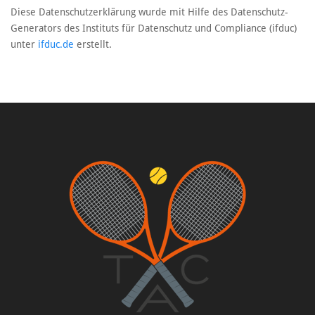
Diese Datenschutzerklärung wurde mit Hilfe des Datenschutz-
Generators des Instituts für Datenschutz und Compliance (ifduc)
unter
ifduc.de
erstellt.